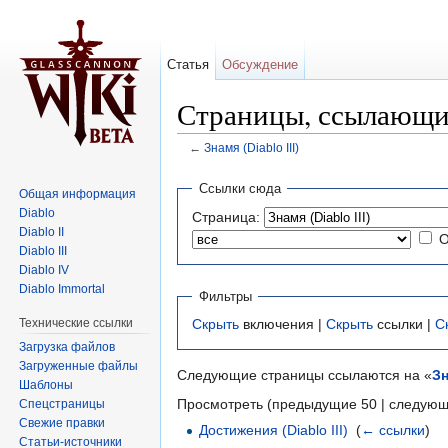
Статья
Обсуждение
Страницы, ссылающиес
←
Знамя (Diablo III)
Перейти к:
навигация
,
поиск
Ссылки сюда
Общая информация
Diablo
Страница:
Diablo II
О
Diablo III
Diablo IV
Diablo Immortal
Фильтры
Технические ссылки
Скрыть
включения |
Скрыть
ссылки |
С
Загрузка файлов
Загруженные файлы
Следующие страницы ссылаются на «
Зн
Шаблоны
Просмотреть (предыдущие 50 | следующ
Спецстраницы
Свежие правки
Достижения (Diablo III)
‎
(
← ссылки
)
Статьи-источники