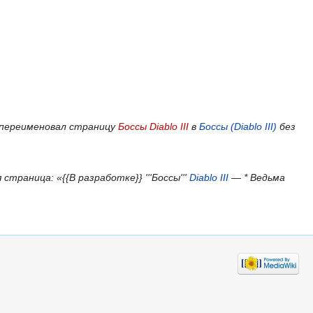
 переименовал страницу
Боссы Diablo III
в
Боссы (Diablo III)
без
 страница: «{{В разработке}} '''Боссы'''
Diablo III
— * Ведьма