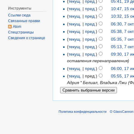
(
текущ.
|
пред.
)
05:41, 19 
Инструменты
(
текущ.
|
пред.
)
10:47, 15 о
Ссылки сюда
(
текущ.
|
пред.
)
10:32, 15 о
Связанные правки
(
текущ.
|
пред.
)
06:30, 7 ок
Atom
(
текущ.
|
пред.
)
05:38, 7 ок
Спецстраницы
Сведения о странице
(
текущ.
|
пред.
)
05:35, 7 ок
(
текущ.
|
пред.
)
05:13, 7 ок
(
текущ.
|
пред.
)
09:30, 17 
оставления перенаправления)
(
текущ.
|
пред.
)
06:00, 17 
(
текущ.
| пред.)
05:55, 17 
Адрия * Белиал, Владыка Лжи (Ф
Политика конфиденциальности
О GlassCannon 