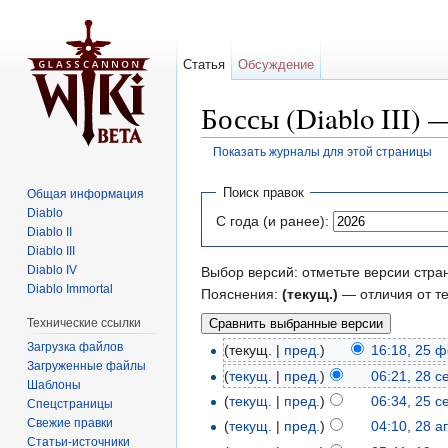
Статья
Обсуждение
Боссы (Diablo III)
Показать журналы для этой страницы
Перейти к:
навигация
,
поиск
Поиск правок
Общая информация
Diablo
С года (и ранее):
Diablo II
Diablo III
Diablo IV
Выбор версий: отметьте версии стра
Diablo Immortal
Пояснения:
(текущ.)
— отличия от т
Технические ссылки
Загрузка файлов
(текущ. |
пред.
)
16:18, 25 
Загруженные файлы
(
текущ.
|
пред.
)
06:21, 28 
Шаблоны
(
текущ.
|
пред.
)
06:34, 25 
Спецстраницы
Свежие правки
(
текущ.
|
пред.
)
04:10, 28 
Статьи-источники