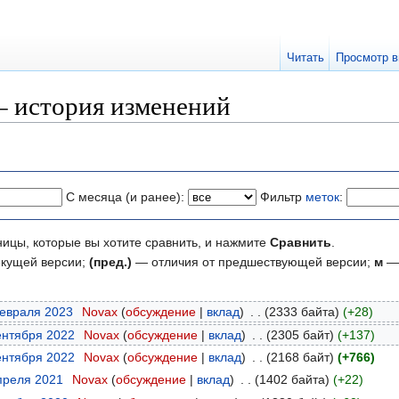
Читать
Просмотр в
 — история изменений
С месяца (и ранее):
Фильтр
меток
:
ницы, которые вы хотите сравнить, и нажмите
Сравнить
.
екущей версии;
(пред.)
— отличия от предшествующей версии;
м
— 
февраля 2023
‎
Novax
(
обсуждение
|
вклад
)
‎
. .
(2333 байта)
(+28)
сентября 2022
‎
Novax
(
обсуждение
|
вклад
)
‎
. .
(2305 байт)
(+137)
сентября 2022
‎
Novax
(
обсуждение
|
вклад
)
‎
. .
(2168 байт)
(+766)
апреля 2021
‎
Novax
(
обсуждение
|
вклад
)
‎
. .
(1402 байта)
(+22)