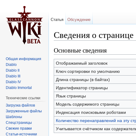
Статья
Обсуждение
Сведения о странице 
Перейти к:
навигация
,
поиск
Основные сведения
Общая информация
Отображаемый заголовок
Diablo
Diablo II
Ключ сортировки по умолчанию
Diablo III
Длина страницы (в байтах)
Diablo IV
Идентификатор страницы
Diablo Immortal
Язык страницы
Технические ссылки
Модель содержимого страницы
Загрузка файлов
Загруженные файлы
Индексация поисковыми роботами
Шаблоны
Количество перенаправлений на эту ст
Спецстраницы
Свежие правки
Учитывается счётчиком как содержател
Статьи-источники