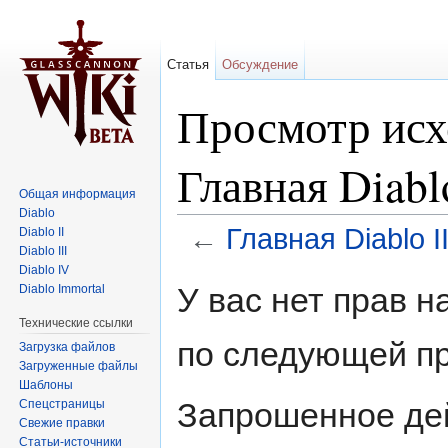
Статья
Обсуждение
Просмотр исх
Главная Diablo
Общая информация
Diablo
←
Главная Diablo I
Diablo II
Diablo III
Перейти к:
навигация
,
поиск
Diablo IV
У вас нет прав 
Diablo Immortal
Технические ссылки
по следующей пр
Загрузка файлов
Загруженные файлы
Шаблоны
Запрошенное дей
Спецстраницы
Свежие правки
Статьи-источники