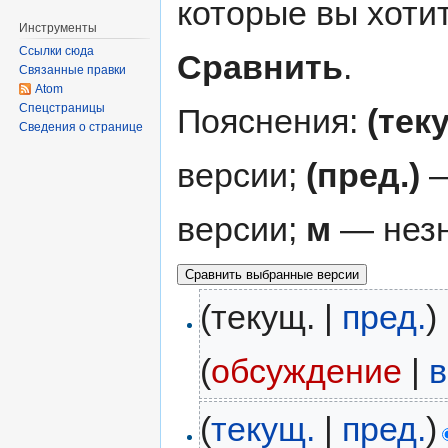
которые вы хоти
Инструменты
Ссылки сюда
Сравнить
.
Связанные правки
Atom
Спецстраницы
Пояснения:
(тек
Сведения о странице
версии;
(пред.)
—
версии;
м
— незн
(текущ. |
пред.
)
(
обсуждение
|
в
(
текущ.
|
пред.
)