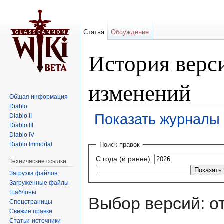
Статья
Обсуждение
История верси
изменений
Общая информация
Diablo
Показать журналы 
Diablo II
Diablo III
Перейти к:
навигация
,
поиск
Diablo IV
Diablo Immortal
Поиск правок
С года (и ранее):
Технические ссылки
Загрузка файлов
Загруженные файлы
Шаблоны
Выбор версий: о
Спецстраницы
Свежие правки
Статьи-источники