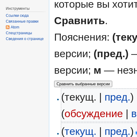
которые вы хоти
Инструменты
Ссылки сюда
Сравнить
.
Связанные правки
Atom
Спецстраницы
Пояснения:
(тек
Сведения о странице
версии;
(пред.)
—
версии;
м
— незн
(текущ. |
пред.
)
(
обсуждение
|
в
(
текущ.
|
пред.
)