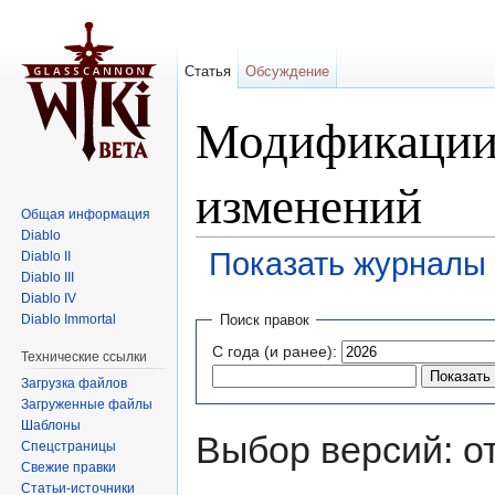
Статья
Обсуждение
Модификации 
изменений
Общая информация
Diablo
Показать журналы 
Diablo II
Diablo III
Перейти к:
навигация
,
поиск
Diablo IV
Diablo Immortal
Поиск правок
С года (и ранее):
Технические ссылки
Загрузка файлов
Загруженные файлы
Шаблоны
Выбор версий: о
Спецстраницы
Свежие правки
Статьи-источники