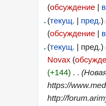
(
обсуждение
|
в
(
текущ.
|
пред.
)
(
обсуждение
|
в
(
текущ.
| пред.)
Novax
(
обсужд
(+144)
‎
. .
(Нова
https://www.med
http://forum.ari