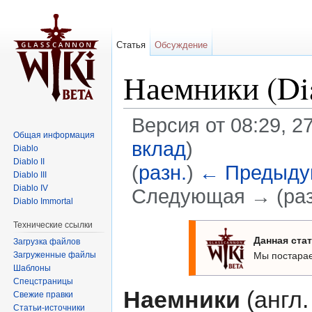
Статья
Обсуждение
Наемники (Dia
Версия от 08:29, 2
Общая информация
вклад
)
Diablo
Diablo II
(
разн.
)
← Предыду
Diablo III
Diablo IV
Следующая → (раз
Diablo Immortal
Перейти к:
навигация
,
поиск
Технические ссылки
Данная стат
Загрузка файлов
Загруженные файлы
Мы постарае
Шаблоны
Спецстраницы
Наемники
(англ
Свежие правки
Статьи-источники