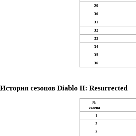
29
30
31
32
33
34
35
36
История сезонов Diablo II: Resurrected
№
сезона
1
2
3