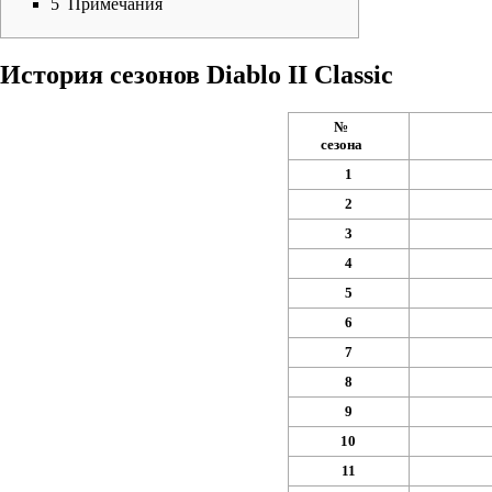
5
Примечания
История сезонов Diablo II Classic
№
сезона
1
2
3
4
5
6
7
8
9
10
11