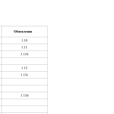
Обновления
1.10
1.11
1.11b
1.12
1.13c
1.13d