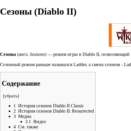
Сезоны (Diablo II)
Сезоны
(англ.
Seasons
) — режим игры в
Diablo II
, позволяющий и
Сезонный режим раньше назывался Ladder, а смена сезонов - Ladd
Содержание
[
убрать
]
1
История сезонов Diablo II Classic
2
История сезонов Diablo II: Resurrected
3
Медиа
3.1
Видео
4
См. также