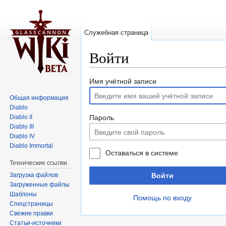
Служебная страница
Войти
Перейти к:
навигация
,
поиск
Имя учётной записи
Общая информация
Diablo
Diablo II
Пароль
Diablo III
Diablo IV
Diablo Immortal
Оставаться в системе
Технические ссылки
Загрузка файлов
Войти
Загруженные файлы
Шаблоны
Помощь по входу
Спецстраницы
Свежие правки
Статьи-источники