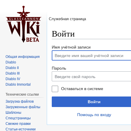
Служебная страница
Войти
Перейти к:
навигация
,
поиск
Имя учётной записи
Общая информация
Diablo
Diablo II
Пароль
Diablo III
Diablo IV
Diablo Immortal
Оставаться в системе
Технические ссылки
Загрузка файлов
Войти
Загруженные файлы
Шаблоны
Помощь по входу
Спецстраницы
Свежие правки
Статьи-источники