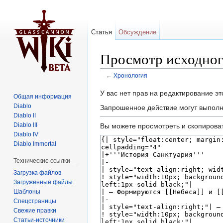
Статья
Обсуждение
Просмотр исходног
←
Хронология
Перейти к:
навигация
,
поиск
У вас нет прав на редактирование э
Общая информация
Diablo
Запрошенное действие могут выполня
Diablo II
Diablo III
Вы можете просмотреть и скопироват
Diablo IV
Diablo Immortal
Технические ссылки
Загрузка файлов
Загруженные файлы
Шаблоны
Спецстраницы
Свежие правки
Статьи-источники