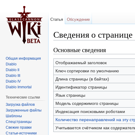
Статья
Обсуждение
Сведения о странице 
Перейти к:
навигация
,
поиск
Основные сведения
Общая информация
Отображаемый заголовок
Diablo
Diablo II
Ключ сортировки по умолчанию
Diablo III
Длина страницы (в байтах)
Diablo IV
Идентификатор страницы
Diablo Immortal
Язык страницы
Технические ссылки
Модель содержимого страницы
Загрузка файлов
Загруженные файлы
Индексация поисковыми роботами
Шаблоны
Количество перенаправлений на эту ст
Спецстраницы
Свежие правки
Учитывается счётчиком как содержател
Статьи-источники