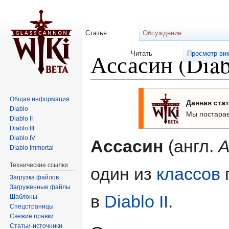
Статья
Обсуждение
Ассасин (Diab
Читать
Просмотр вик
Перейти к:
навигация
,
поиск
Общая информация
Данная стат
Diablo
Мы постарае
Diablo II
Diablo III
Diablo IV
Ассасин
(англ.
A
Diablo Immortal
Технические ссылки
один из
классов
Загрузка файлов
Загруженные файлы
в
Diablo II
.
Шаблоны
Спецстраницы
Свежие правки
Статьи-источники