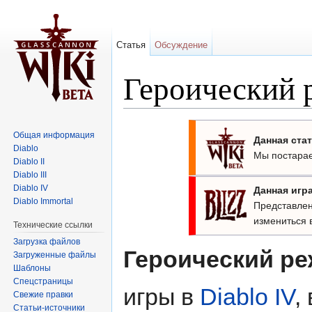
Статья
Обсуждение
Героический 
Перейти к:
навигация
,
поиск
Общая информация
Данная стат
Diablo
Мы постарае
Diablo II
Diablo III
Diablo IV
Данная игра
Diablo Immortal
Представлен
измениться в
Технические ссылки
Загрузка файлов
Героический р
Загруженные файлы
Шаблоны
Спецстраницы
игры в
Diablo IV
,
Свежие правки
Статьи-источники