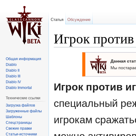
Статья
Обсуждение
Игрок против 
Перейти к:
навигация
,
поиск
Общая информация
Данная стат
Diablo
Мы постарае
Diablo II
Diablo III
Diablo IV
Игрок против и
Diablo Immortal
Технические ссылки
специальный ре
Загрузка файлов
Загруженные файлы
игрокам сражатьс
Шаблоны
Спецстраницы
Свежие правки
Статьи-источники