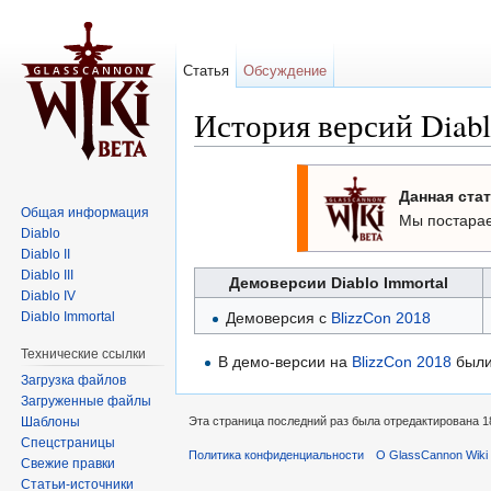
Статья
Обсуждение
История версий Diabl
Перейти к:
навигация
,
поиск
Данная стат
Общая информация
Мы постарае
Diablo
Diablo II
Diablo III
Демоверсии Diablo Immortal
Diablo IV
Демоверсия с
BlizzCon 2018
Diablo Immortal
Технические ссылки
В демо-версии на
BlizzCon 2018
были
Загрузка файлов
Загруженные файлы
Шаблоны
Эта страница последний раз была отредактирована 18
Спецстраницы
Политика конфиденциальности
О GlassCannon Wiki 
Свежие правки
Статьи-источники