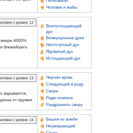
Гипножабы
Человек и жабы
Активно с уровня: 12
Всепоглощающий
дух
Возмущенные духи
размере 4000%
Неотступный дух
я в ближайшего
Ядовитый дух
Истощающий дух
Черная кровь
Активно с уровня: 13
Следующий в роду
Свора
ес взрывается,
Ради хозяина
урона от оружия.
Раздразнить свору
Башня из зомби
Активно с уровня: 14
Неумирающий
Стужа