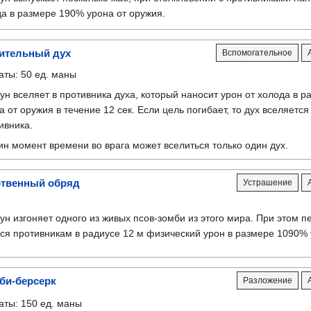
да в размере 190% урона от оружия.
ительный дух
Вспомогательное
аты: 50 ед. маны
ун вселяет в противника духа, который наносит урон от холода в 
а от оружия в течение 12 сек. Если цель погибает, то дух вселяетс
ивника.
ин момент времени во врага может вселиться только один дух.
твенный обряд
Устрашение
ун изгоняет одного из живых псов-зомби из этого мира. При этом п
ся противникам в радиусе 12 м физический урон в размере 1090% 
би-берсерк
Разложение
аты: 150 ед. маны