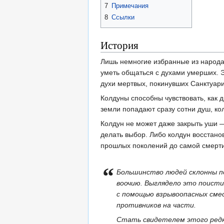
7
Примечания
8
Ссылки
История
Лишь немногие избранные из народа 
уметь общаться с духами умерших. Э
духи мертвых, покинувших Санктуари
Колдуны способны чувствовать, как 
земли попадают сразу сотни душ, ко
Колдун не может даже закрыть уши —
делать выбор. Либо колдун восстан
прошлых поколений до самой смерти
“
Большинство людей склонны по
воочию. Выглядело это поисти
с помощью взрывоопасных смес
противников на части.
Стать свидетелем этого редк