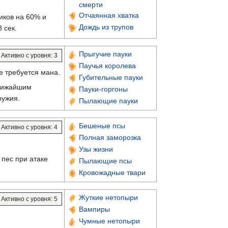
смерти
Отчаянная хватка
иков на 60% и
Дождь из трупов
 сек.
Прыгучие пауки
Активно с уровня: 3
Паучья королева
е требуется мана.
Губительные пауки
ближайшим
Пауки-горгоны
ружия.
Пылающие пауки
Бешеные псы
Активно с уровня: 4
Полная заморозка
Узы жизни
 пес при атаке
Пылающие псы
Кровожадные твари
Жуткие нетопыри
Активно с уровня: 5
Вампиры
Чумные нетопыри