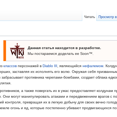
Читать
Просмотр в
Данная статья находится в разработке.
Мы постараемся доделать ее Soon™.
из
классов
персонажей в
Diablo III
, являющийся
нефалемом
. Колду
ерших, заставляя их исполнять его волю. Окружая себя призванны
 забрасывает противника черепами-бомбами, создает облака едког
клятия.
ротивников, а также повергать их в ужас предоставляет колдунам 
я. Они могут манипулировать атаками и передвижением врагов с 
й контроля, превращая их в легкую добычу для своих вечно голо
 земле огонь и яд, которые постепенно убивают продвигающихся п