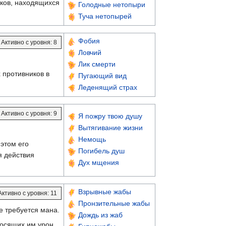
ков, находящихся
Голодные нетопыри
Туча нетопырей
Фобия
Активно с уровня: 8
Ловчий
Лик смерти
 противников в
Пугающий вид
Леденящий страх
Активно с уровня: 9
Я пожру твою душу
Вытягивание жизни
Немощь
 этом его
Погибель душ
я действия
Дух мщения
Взрывные жабы
Активно с уровня: 11
Пронзительные жабы
е требуется мана.
Дождь из жаб
носящих им урон