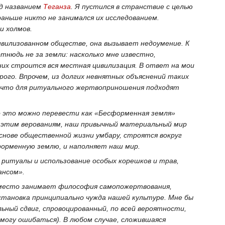
д названием
Теганза
. Я пустился в странствие с целью
раньше никто не занимался их исследованием.
и холмов.
ивилизованном обществе, она вызывает недоумение. К
тнюдь не за земли: насколько мне известно,
них строится вся местная цивилизация. В ответ на мои
ого. Впрочем, из долгих невнятных объяснений таких
л, что для ритуального жертвоприношения подходят
о это можно перевести как «Бесформенная земля»
но этим верованиям, наш привычный материальный мир
снове общественной жизни умбару, строятся вокруг
форменную землю, и наполняет наш мир.
 ритуалы и использование особых корешков и трав,
ансом».
е место занимает философия самопожертвования,
становка принципиально чужда нашей культуре. Мне бы
льный сдвиг, спровоцированный, по всей вероятности,
„
 могу ошибаться). В любом случае, сложившаяся