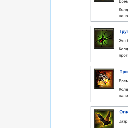
Врем
Колд
нано
Тру
Это 
Колд
прот
При
Врем
Колд
нано
Огн
Затр