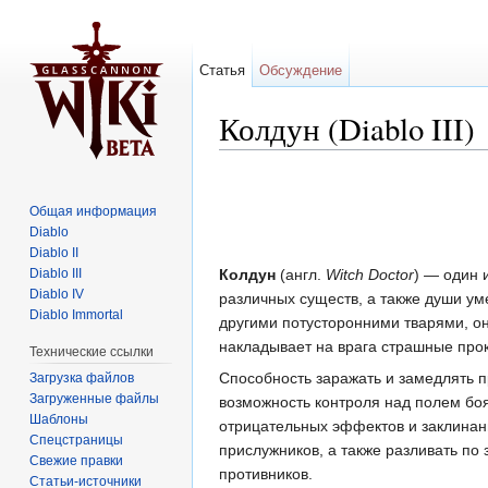
Статья
Обсуждение
Колдун (Diablo III)
Перейти к:
навигация
,
поиск
Общая информация
Diablo
Diablo II
Diablo III
Колдун
(англ.
Witch Doctor
) — один 
Diablo IV
различных существ, а также души ум
Diablo Immortal
другими потусторонними тварями, он
накладывает на врага страшные про
Технические ссылки
Способность заражать и замедлять п
Загрузка файлов
Загруженные файлы
возможность контроля над полем бо
Шаблоны
отрицательных эффектов и заклинани
Спецстраницы
прислужников, а также разливать по
Свежие правки
противников.
Статьи-источники