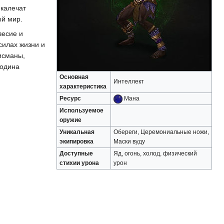
 калечат
ый мир.
весие и
силах жизни и
исманы,
подина
Основная
Интеллект
характеристика
Ресурс
Мана
Используемое
оружие
Уникальная
Обереги, Церемониальные ножи,
экипировка
Маски вуду
Доступные
Яд, огонь, холод, физический
стихии урона
урон