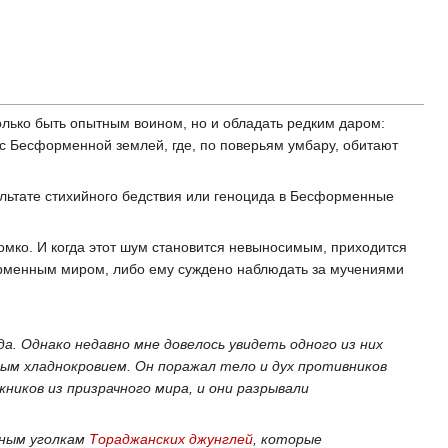
олько быть опытным воином, но и обладать редким даром:
ь с Бесформенной землей, где, по поверьям умбару, обитают
ультате стихийного бедствия или геноцида в Бесформенные
ромко. И когда этот шум становится невыносимым, приходится
орменным миром, либо ему суждено наблюдать за мучениями
. Однако недавно мне довелось увидеть одного из них
ным хладнокровием. Он поражал тело и дух противников
ников из призрачного мира, и они разрывали
нным уголкам
Тораджанских джунглей
, которые