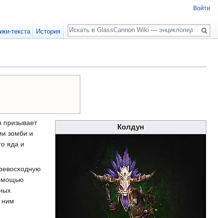
Войти
Поиск
ики-текста
История
н призывает
Колдун
ми зомби и
о яда и
превосходную
помощью
дных
о ним