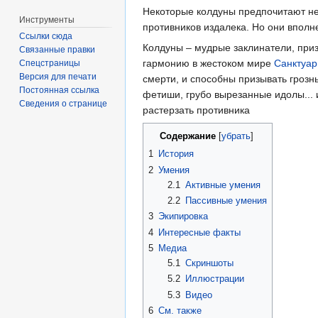
Некоторые колдуны предпочитают не в
Инструменты
противников издалека. Но они вполне
Ссылки сюда
Колдуны – мудрые заклинатели, приз
Связанные правки
гармонию в жестоком мире
Санктуар
Спецстраницы
Версия для печати
смерти, и способны призывать гроз
Постоянная ссылка
фетиши, грубо вырезанные идолы... 
Сведения о странице
растерзать противника
Содержание
[
убрать
]
1
История
2
Умения
2.1
Активные умения
2.2
Пассивные умения
3
Экипировка
4
Интересные факты
5
Медиа
5.1
Скриншоты
5.2
Иллюстрации
5.3
Видео
6
См. также