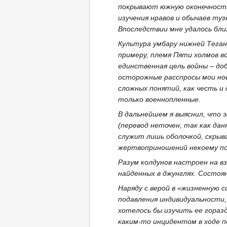
покрывают южную оконечност
изучения нравов и обычаев ту
Впоследствии мне удалось бли
Культура умбару нижней Теган
примеру, племя Пяти холмов в
единственная цель войны – до
осторожные расспросы мои нов
сложных понятий, как честь и
только военнопленные.
В дальнейшем я выяснил, что
(перевод неточен, так как да
служит лишь оболочкой, скрыв
жертвоприношений некоему по
Разум колдунов настроен на в
найденных в джунглях. Состо
Наряду с верой в «жизненную 
подавления индивидуальности,
хотелось бы изучить ее горазд
каким-то инцидентом в ходе п