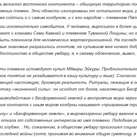
ь великого восточного континента – обширную территорию по
земных племен. Эти области изолированы от остального мира, 
же сойтись и с самим колдуном, и с его народом – племенем Пят
зы исключительно самобытна. У человека, выросшего в более ц
оюет с кланами Семи Камней и племенем Туманной Лощины, но о
быть пленников для человеческих жертвоприношений. На послед
ые знакомые разразились хохотом, не сулившим мне ничего добр
 достоинство в обществе умбару, я, к своему облегчению, выве
 эти племена исповедуют культ Мбвиры Эйкуры. Приблизительн
нное понятие не укладывается в нашу культуру и язык). Соглас
ающей настоящую, духовную реальность. Ритуалы, лежащие в о
току «жизненной силы»: он исходит от богов, населяющих Бес
заимодействие с Бесформенной землей и восприятие мира через
яние контакта с иным миром колдуны называют «призрачным тр
силу» и «Бесформенную землю», в мировоззрении умбару важно
 отказа от собственных интересов во имя племени. Подобная у
о глубже... Но, сожалению, в обществе умбару произошел социа
оследней войны (хотя, принимая во внимание общую сумятицу, я