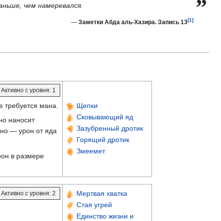
аньше, чем намеревался.
[1]
—
Заметки Абда аль-Хазира. Запись 13
Активно с уровня: 1
е требуется мана.
Щепки
Сковывающий яд
но наносит
Зазубренный дротик
но — урон от яда
Горящий дротик
Змеемет
рон в размере
Мертвая хватка
Активно с уровня: 2
Стая угрей
Единство жизни и