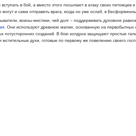
ступать в бой, а вместо этого посылают в атаку своих питомцев и
 могут и сами отправить врага, когда он уже ослаб, в Бесформенн
ыватели, воины-мистики, чей долг – поддерживать духовное равно
ия
. Они используют древнюю магию, основанную на первобытных 
ных потусторонних созданий. В бою колдуна защищают простые тал
и мстительные духи, готовые по первому же повелению своего гос