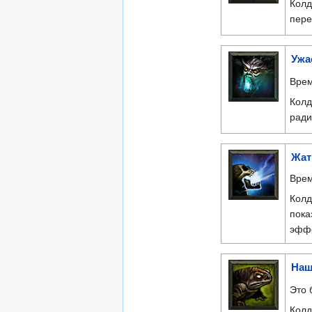
Колд
пере
Ужа
Врем
Колд
ради
Жат
Врем
Колд
пока
эффе
Наш
Это 
Колд