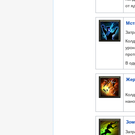
от я
Мст
Затр
Колд
урон
прот
В од
Жер
Колд
нано
Зом
Затр