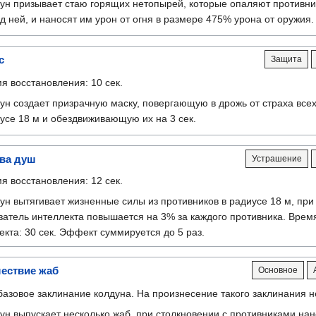
ун призывает стаю горящих нетопырей, которые опаляют противни
д ней, и наносят им урон от огня в размере 475% урона от оружия.
с
Защита
я восстановления: 10 сек.
ун создает призрачную маску, повергающую в дрожь от страха всех
усе 18 м и обездвиживающую их на 3 сек.
ва душ
Устрашение
я восстановления: 12 сек.
ун вытягивает жизненные силы из противников в радиусе 18 м, при
затель интеллекта повышается на 3% за каждого противника. Врем
кта: 30 сек. Эффект суммируется до 5 раз.
ествие жаб
Основное
базовое заклинание колдуна. На произнесение такого заклинания н
ун выпускает несколько жаб, при столкновении с противниками на