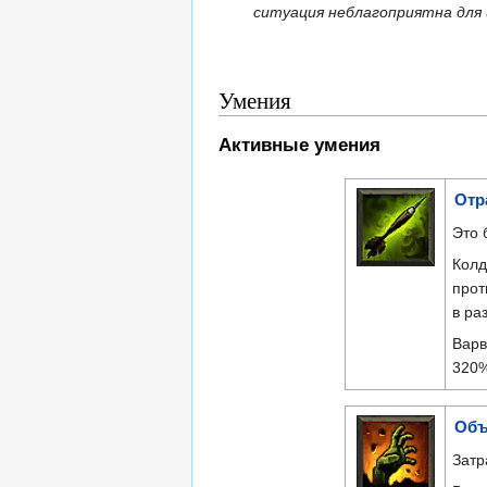
ситуация неблагоприятна для 
Умения
Активные умения
Отр
Это 
Колд
прот
в ра
Варв
320%
Объ
Затр