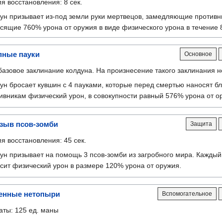
я восстановления: 8 сек.
ун призывает из-под земли руки мертвецов, замедляющие противн
сящие 760% урона от оружия в виде физического урона в течение 8
пные пауки
Основное
базовое заклинание колдуна. На произнесение такого заклинания н
ун бросает кувшин с 4 пауками, которые перед смертью наносят 
ивникам физический урон, в совокупности равный 576% урона от о
зыв псов-зомби
Защита
я восстановления: 45 сек.
ун призывает на помощь 3 псов-зомби из загробного мира. Каждый
сит физический урон в размере 120% урона от оружия.
енные нетопыри
Вспомогательное
аты: 125 ед. маны