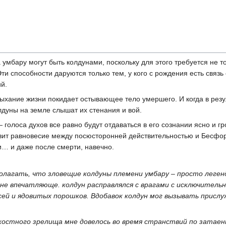
умбару могут быть колдунами, поскольку для этого требуется не т
ти способности даруются только тем, у кого с рождения есть связ
й.
дыхание жизни покидает остывающее тело умершего. И когда в рез
лдуны на земле слышат их стенания и вой.
 голоса духов все равно будут отдаваться в его сознании ясно и г
овит равновесие между посюсторонней действительностью и Бесф
… и даже после смерти, навечно.
лагать, что зловещие колдуны племени умбару – просто легенда
не впечатляюще. колдун расправлялся с врагами с исключитель
ей и ядовитых порошков. Вдобавок колдун мог вызывать прислуж
остного зрелища мне довелось во время странствий по затае