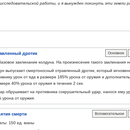
исследовательской работы, и я вынужден покинуть эти земли р
авленный дротик
Основное
базовое заклинание колдуна. На произнесение такого заклинания н
ун выпускает смертоносный отравленный дротик, который мгновен
ивнику урон от яда в размере 185% урона от оружия и дополнитель
змере 40% урона от оружия в течение 2 сек.
ар обрушивает на противника сокрушительный удар, нанося ему у
 урона от оружия.
ятия смерти
Вспомогательное
аты: 150 ед. маны