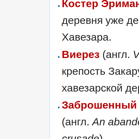
Костер Эрима
деревня уже де
Хавезара.
Виерез
(англ.
V
крепость Закар
хавезарской де
Заброшенный 
(англ.
An abando
crusade
) —