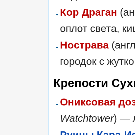
Кор Драган
(ан
оплот света, к
Нострава
(анг
городок с жутко
Крепости Сух
Ониксовая до
Watchtower
) — 
Руины Кара-И