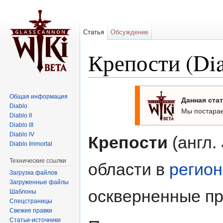
Статья
Обсуждение
Крепости (Dia
Перейти к:
навигация
,
поиск
Общая информация
Данная стат
Diablo
Мы постарае
Diablo II
Diablo III
Diablo IV
Крепости
(англ.
Diablo Immortal
Технические ссылки
области в
регион
Загрузка файлов
Загруженные файлы
оскверненные п
Шаблоны
Спецстраницы
Свежие правки
Статьи-источники