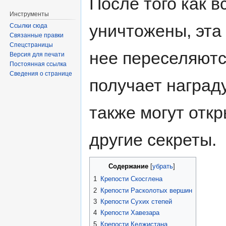
После того как в
Инструменты
уничтожены, эта 
Ссылки сюда
Связанные правки
Спецстраницы
нее переселяютс
Версия для печати
Постоянная ссылка
Сведения о странице
получает наград
также могут отк
другие секреты.
Содержание
[
убрать
]
1
Крепости Скосглена
2
Крепости Расколотых вершин
3
Крепости Сухих степей
4
Крепости Хавезара
5
Крепости Кеджистана