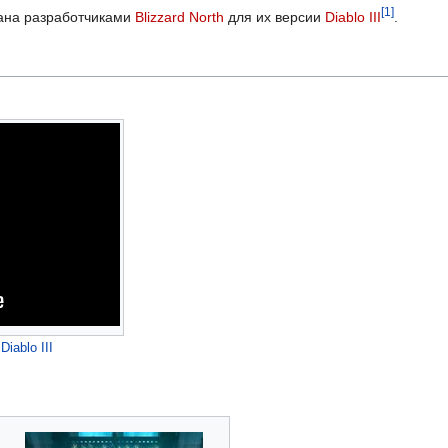
[1]
ана разработчиками
Blizzard North
для их версии
Diablo III
.
в
Diablo III