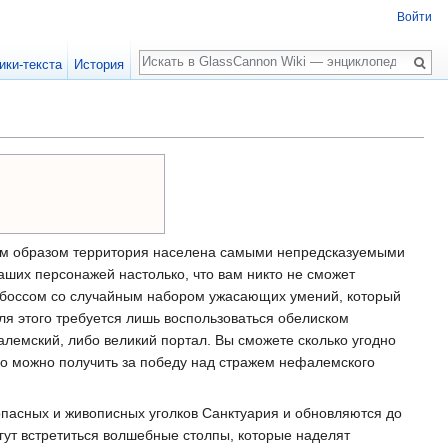
Войти
Поиск
ики-текста
История
йным образом территория населена самыми непредсказуемыми
аших персонажей настолько, что вам никто не сможет
м боссом со случайным набором ужасающих умений, который
я этого требуется лишь воспользоваться обелиском
лемский, либо великий портал. Вы сможете сколько угодно
го можно получить за победу над стражем нефалемского
пасных и живописных уголков Санктуария и обновляются до
гут встретиться волшебные столпы, которые наделят