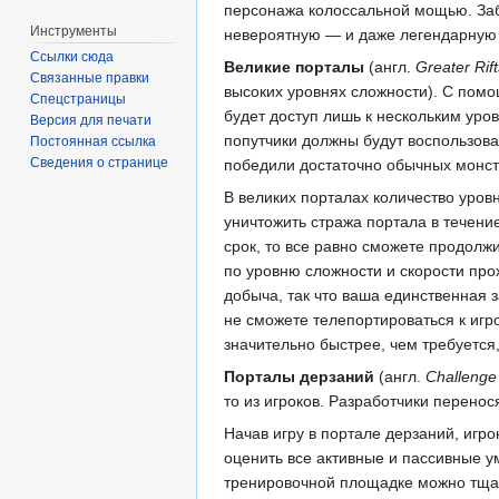
персонажа колоссальной мощью. Заби
Инструменты
невероятную — и даже легендарную
Ссылки сюда
Великие порталы
(англ.
Greater Rift
Связанные правки
высоких уровнях сложности). С помо
Спецстраницы
будет доступ лишь к нескольким уро
Версия для печати
попутчики должны будут воспользова
Постоянная ссылка
Сведения о странице
победили достаточно обычных монст
В великих порталах количество уров
уничтожить стража портала в течени
срок, то все равно сможете продолж
по уровню сложности и скорости про
добыча, так что ваша единственная 
не сможете телепортироваться к игр
значительно быстрее, чем требуется,
Порталы дерзаний
(англ.
Challenge 
то из игроков. Разработчики перенос
Начав игру в портале дерзаний, игр
оценить все активные и пассивные ум
тренировочной площадке можно тщате