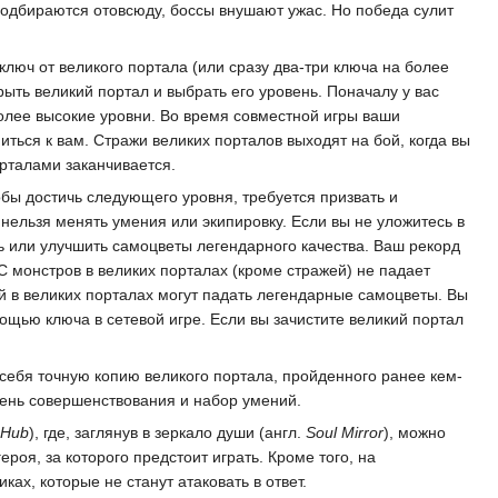
подбираются отовсюду, боссы внушают ужас. Но победа сулит
люч от великого портала (или сразу два-три ключа на более
ыть великий портал и выбрать его уровень. Поначалу у вас
более высокие уровни. Во время совместной игры ваши
ться к вам. Стражи великих порталов выходят на бой, когда вы
рталами заканчивается.
бы достичь следующего уровня, требуется призвать и
нельзя менять умения или экипировку. Если вы не уложитесь в
ь или улучшить самоцветы легендарного качества. Ваш рекорд
С монстров в великих порталах (кроме стражей) не падает
й в великих порталах могут падать легендарные самоцветы. Вы
ощью ключа в сетевой игре. Если вы зачистите великий портал
себя точную копию великого портала, пройденного ранее кем-
овень совершенствования и набор умений.
 Hub
), где, заглянув в зеркало души (англ.
Soul Mirror
), можно
ероя, за которого предстоит играть. Кроме того, на
х, которые не станут атаковать в ответ.