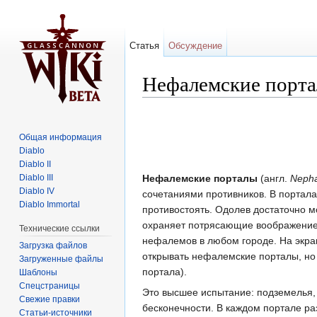
Статья
Обсуждение
Нефалемские портал
Перейти к:
навигация
,
поиск
Общая информация
Diablo
Diablo II
Diablo III
Нефалемские порталы
(англ.
Nepha
Diablo IV
сочетаниями противников. В портала
Diablo Immortal
противостоять. Одолев достаточно 
охраняет потрясающие воображение 
Технические ссылки
нефалемов в любом городе. На экран
Загрузка файлов
открывать нефалемские порталы, но 
Загруженные файлы
портала).
Шаблоны
Спецстраницы
Это высшее испытание: подземелья,
Свежие правки
бесконечности. В каждом портале ра
Статьи-источники