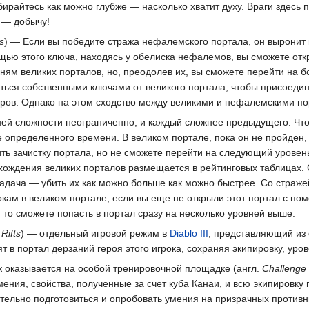
райтесь как можно глубже — насколько хватит духу. Враги здесь 
 — добычу!
s
) — Если вы победите стража нефалемского портала, он выронит к
щью этого ключа, находясь у обелиска нефалемов, вы сможете откр
вням великих порталов, но, преодолев их, вы сможете перейти на 
ться собственными ключами от великого портала, чтобы присоедини
ров. Однако на этом сходство между великими и нефалемскими по
ней сложности неограниченно, и каждый сложнее предыдущего. Что
е определенного времени. В великом портале, пока он не пройден, 
ить зачистку портала, но не сможете перейти на следующий уровен
хождения великих порталов размещается в рейтинговых таблицах. 
задача — убить их как можно больше как можно быстрее. Со страже
окам в великом портале, если вы еще не открыли этот портал с пом
 то сможете попасть в портал сразу на несколько уровней выше.
Rifts
) — отдельный игровой режим в
Diablo III
, представляющий из 
ят в портал дерзаний героя этого игрока, сохраняя экипировку, ур
ок оказывается на особой тренировочной площадке (англ.
Challenge
ения, свойства, полученные за счет куба Канаи, и всю экипировку г
льно подготовиться и опробовать умения на призрачных противника