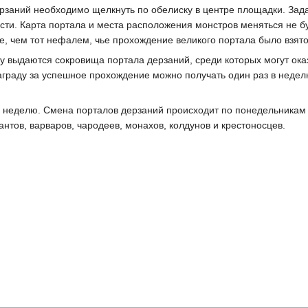
рзаний необходимо щелкнуть по обелиску в центре площадки. Зада
ти. Карта портала и места расположения монстров меняться не бу
е, чем тот нефалем, чье прохождение великого портала было взято
ду выдаются сокровища портала дерзаний, среди которых могут ок
аграду за успешное прохождение можно получать один раз в недел
неделю. Смена порталов дерзаний происходит по понедельникам 
нтов, варваров, чародеев, монахов, колдунов и крестоносцев.