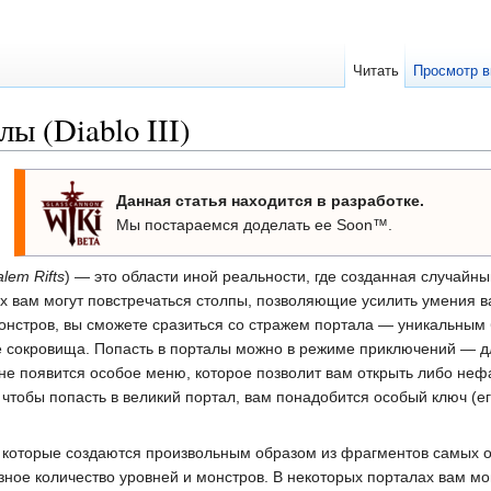
Читать
Просмотр в
ы (Diablo III)
Данная статья находится в разработке.
Мы постараемся доделать ее Soon™.
lem Rifts
) — это области иной реальности, где созданная случа
х вам могут повстречаться столпы, позволяющие усилить умения в
монстров, вы сможете сразиться со стражем портала — уникальны
сокровища. Попасть в порталы можно в режиме приключений — дл
е появится особое меню, которое позволит вам открыть либо нефа
чтобы попасть в великий портал, вам понадобится особый ключ (е
 которые создаются произвольным образом из фрагментов самых о
зное количество уровней и монстров. В некоторых порталах вам мо