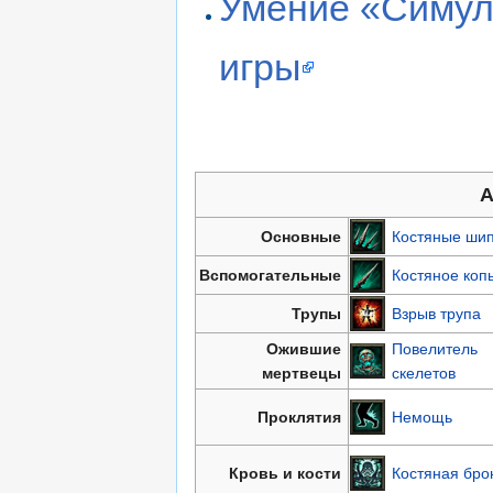
Умение «Симул
игры
А
Основные
Костяные ши
Вспомогательные
Костяное коп
Трупы
Взрыв трупа
Ожившие
Повелитель
мертвецы
скелетов
Проклятия
Немощь
Кровь и кости
Костяная бро