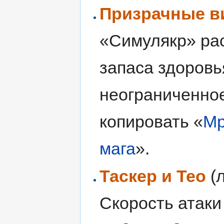
Призрачные в
«Симулякр» ра
запаса здоровь
неограниченное
копировать «
Мр
мага
».
Таскер и Тео
(л
Скорость атаки