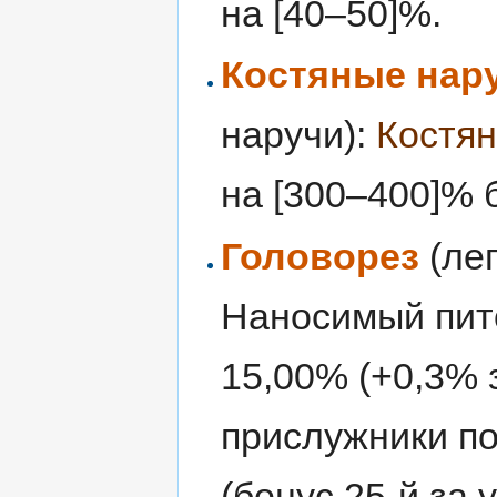
на [40–50]%.
Костяные нар
наручи):
Костян
на [300–400]% 
Головорез
(ле
Наносимый пит
15,00% (+0,3% 
прислужники п
(бонус 25-й за 