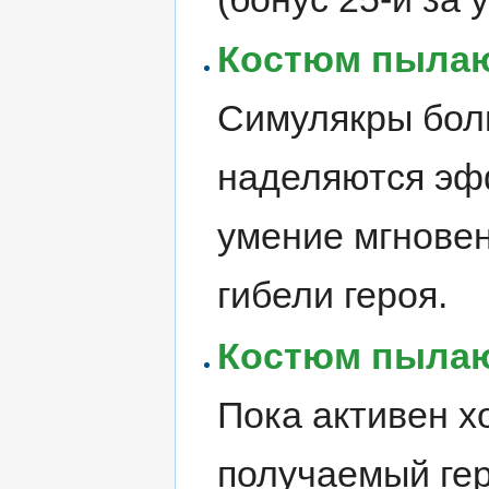
Костюм пылаю
Симулякры бол
наделяются эфф
умение мгновен
гибели героя.
Костюм пылаю
Пока активен х
получаемый ге