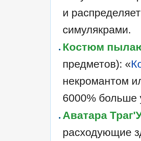
и распределяет
симулякрами.
Костюм пылаю
предметов): «
К
некромантом ил
6000% больше 
Аватара Траг'
расходующие з