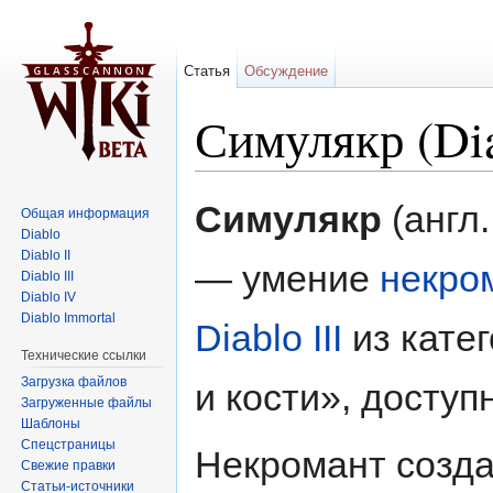
Статья
Обсуждение
Симулякр (Dia
Перейти к:
навигация
,
поиск
Симулякр
(англ
Общая информация
Diablo
Diablo II
— умение
некро
Diablo III
Diablo IV
Diablo Immortal
Diablo III
из кате
Технические ссылки
Загрузка файлов
и кости», доступ
Загруженные файлы
Шаблоны
Спецстраницы
Некромант созда
Свежие правки
Статьи-источники