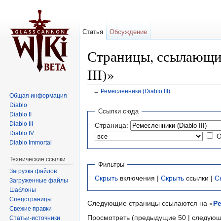
Статья
Обсуждение
Страницы, ссылающие
III)»
←
Ремесленники (Diablo III)
Общая информация
Перейти к:
навигация
,
поиск
Diablo
Ссылки сюда
Diablo II
Diablo III
Страница:
Diablo IV
О
Diablo Immortal
Технические ссылки
Фильтры
Загрузка файлов
Скрыть
включения |
Скрыть
ссылки |
С
Загруженные файлы
Шаблоны
Спецстраницы
Следующие страницы ссылаются на «
Ре
Свежие правки
Просмотреть (предыдущие 50 | следующ
Статьи-источники