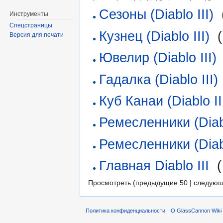
Сезоны (Diablo III)
‎
Инструменты
Спецстраницы
Кузнец (Diablo III)
‎
(
Версия для печати
Ювелир (Diablo III)
Гадалка (Diablo III)
Куб Канаи (Diablo II
Ремесленники (Diab
Ремесленники (Diab
Главная Diablo III
‎
(
Просмотреть (предыдущие 50 | следующ
Политика конфиденциальности
О GlassCannon Wiki 