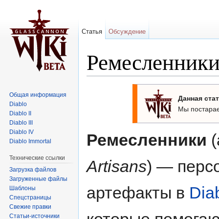
Статья
Обсуждение
Ремесленники 
Перейти к:
навигация
,
поиск
Общая информация
Данная стат
Diablo
Мы постарае
Diablo II
Diablo III
Diablo IV
Ремесленники
(
Diablo Immortal
Технические ссылки
Artisans
) — перс
Загрузка файлов
Загруженные файлы
артефакты в
Diab
Шаблоны
Спецстраницы
Свежие правки
Статьи-источники