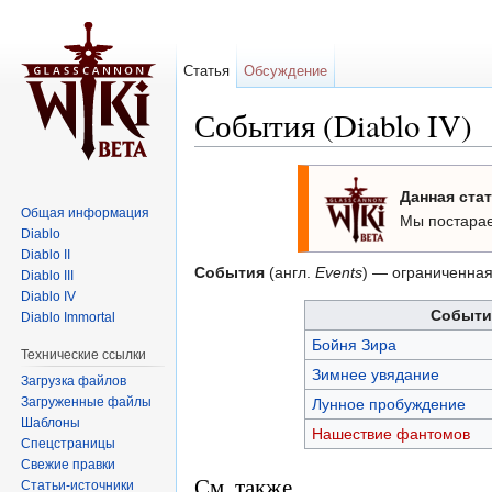
Статья
Обсуждение
События (Diablo IV)
Перейти к:
навигация
,
поиск
Данная стат
Общая информация
Мы постарае
Diablo
Diablo II
События
(англ.
Events
) — ограниченная
Diablo III
Diablo IV
Событи
Diablo Immortal
Бойня Зира
Технические ссылки
Зимнее увядание
Загрузка файлов
Загруженные файлы
Лунное пробуждение
Шаблоны
Нашествие фантомов
Спецстраницы
Свежие правки
См. также
Статьи-источники