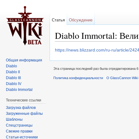
Статья
Обсуждение
Diablo Immortal: Вел
Перейти к:
навигация
,
поиск
https://news.blizzard.com/ru-ru/article/242
Общая информация
Diablo
Эта страница последний раз была отредактирована 6 
Diablo II
Diablo III
Политика конфиденциальности
О GlassCannon Wiki 
Diablo IV
Diablo Immortal
Технические ссылки
Загрузка файлов
Загруженные файлы
Шаблоны
Спецстраницы
Свежие правки
Статьи-источники